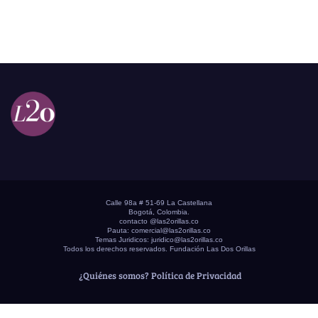
Calle 98a # 51-69 La Castellana
Bogotá, Colombia.
contacto @las2orillas.co
Pauta:
comercial@las2orillas.co
Temas Juridicos:
juridico@las2orillas.co
Todos los derechos reservados. Fundación Las Dos Orillas
¿Quiénes somos?
Política de Privacidad