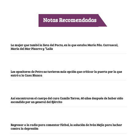
Notas Recomendadas
La mujer que tumbó la lista del Pacto, en la que estaba María Fda. Carrascal,
María del Mar Pizarro y “Lalis
Los opositores de Petro no tuvieron más opción que criticar la puerta por la que
entró a la Casa Blanca
Así encontraron el cuerpo del cura Camilo Torres, 60 años después de haber sido
escondido por un general del Ejército
Regresar a la radio para comentar fútbol, la solución de Iván Mejía para luchar
contra la depresión