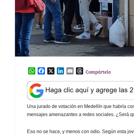
W
F
X
L
E
T
Compártelo
h
a
i
m
h
a
c
n
a
r
t
e
k
i
e
s
b
e
l
a
A
o
d
d
Una jurado de votación en Medellín que habría com
p
o
I
s
mensajes amenazantes a redes sociales. ¿Será qu
p
k
n
Eso no se hace, y menos con odio. Según esta jov