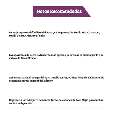
Notas Recomendadas
La mujer que tumbó la lista del Pacto, en la que estaba María Fda. Carrascal,
María del Mar Pizarro y “Lalis
Los opositores de Petro no tuvieron más opción que criticar la puerta por la que
entró a la Casa Blanca
Así encontraron el cuerpo del cura Camilo Torres, 60 años después de haber sido
escondido por un general del Ejército
Regresar a la radio para comentar fútbol, la solución de Iván Mejía para luchar
contra la depresión