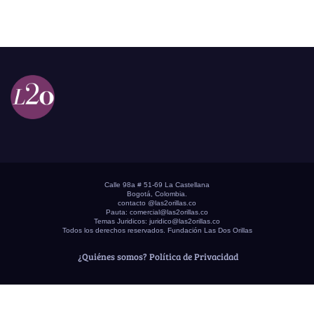
Calle 98a # 51-69 La Castellana
Bogotá, Colombia.
contacto @las2orillas.co
Pauta:
comercial@las2orillas.co
Temas Juridicos:
juridico@las2orillas.co
Todos los derechos reservados. Fundación Las Dos Orillas
¿Quiénes somos?
Política de Privacidad