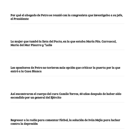
Por qué el abogado de Petro se reunió con la congresista que investigaba a su jefe,
el Presidente
La mujer que tumbó la lista del Pacto, en la que estaba María Fda. Carrascal,
María del Mar Pizarro y “Lalis
Los opositores de Petro no tuvieron más opción que criticar la puerta por la que
entró a la Casa Blanca
Así encontraron el cuerpo del cura Camilo Torres, 60 años después de haber sido
escondido por un general del Ejército
Regresar a la radio para comentar fútbol, la solución de Iván Mejía para luchar
contra la depresión