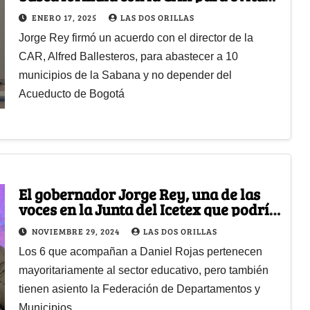
racionamiento en la Sabana
ENERO 17, 2025
LAS DOS ORILLAS
Jorge Rey firmó un acuerdo con el director de la
CAR, Alfred Ballesteros, para abastecer a 10
municipios de la Sabana y no depender del
Acueducto de Bogotá
El gobernador Jorge Rey, una de las
voces en la Junta del Icetex que podría
frenar al Mineducación
NOVIEMBRE 29, 2024
LAS DOS ORILLAS
Los 6 que acompañan a Daniel Rojas pertenecen
mayoritariamente al sector educativo, pero también
tienen asiento la Federación de Departamentos y
Municipios