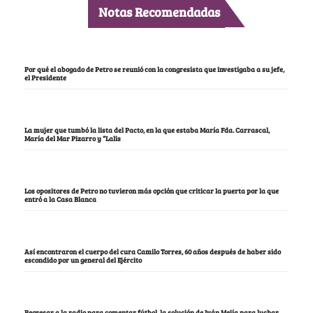
Notas Recomendadas
Por qué el abogado de Petro se reunió con la congresista que investigaba a su jefe,
el Presidente
La mujer que tumbó la lista del Pacto, en la que estaba María Fda. Carrascal,
María del Mar Pizarro y “Lalis
Los opositores de Petro no tuvieron más opción que criticar la puerta por la que
entró a la Casa Blanca
Así encontraron el cuerpo del cura Camilo Torres, 60 años después de haber sido
escondido por un general del Ejército
Regresar a la radio para comentar fútbol, la solución de Iván Mejía para luchar