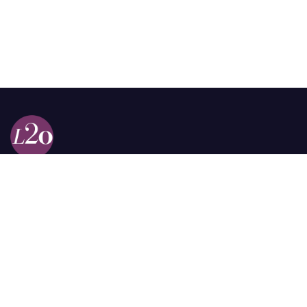
Calle 98a # 51-69 La Castellana
Bogotá, Colombia.
contacto @las2orillas.co
Pauta:
comercial@las2orillas.co
Temas Juridicos:
juridico@las2orillas.co
Todos los derechos reservados. Fundación Las Dos Orillas
¿Quiénes somos?
Política de Privacidad