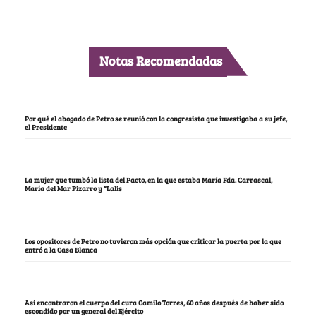
Notas Recomendadas
Por qué el abogado de Petro se reunió con la congresista que investigaba a su jefe,
el Presidente
La mujer que tumbó la lista del Pacto, en la que estaba María Fda. Carrascal,
María del Mar Pizarro y “Lalis
Los opositores de Petro no tuvieron más opción que criticar la puerta por la que
entró a la Casa Blanca
Así encontraron el cuerpo del cura Camilo Torres, 60 años después de haber sido
escondido por un general del Ejército