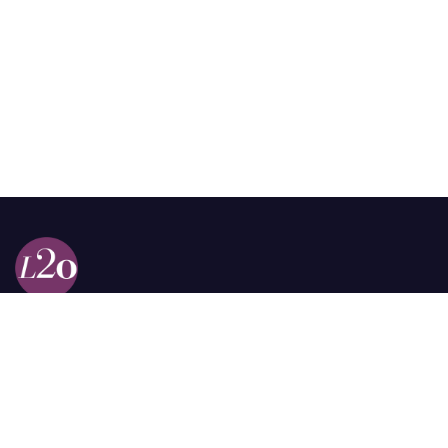
Calle 98a # 51-69 La Castellana
Bogotá, Colombia.
contacto @las2orillas.co
Pauta:
comercial@las2orillas.co
Temas Juridicos:
juridico@las2orillas.co