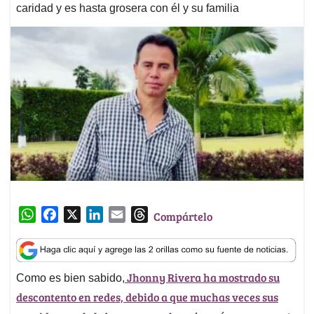
caridad y es hasta grosera con él y su familia
W
F
X
L
E
T
Compártelo
h
a
i
m
h
a
c
n
a
r
t
e
k
i
e
Jhonny Rivera
ha mostrado su
Como es bien sabido,
s
b
e
l
a
descontento en redes, debido a que muchas veces sus
A
o
d
d