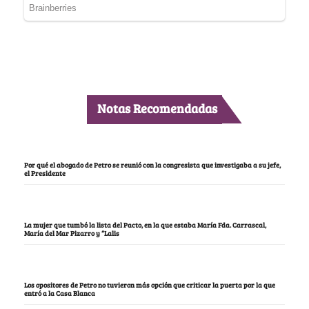
Notas Recomendadas
Por qué el abogado de Petro se reunió con la congresista que investigaba a su jefe,
el Presidente
La mujer que tumbó la lista del Pacto, en la que estaba María Fda. Carrascal,
María del Mar Pizarro y “Lalis
Los opositores de Petro no tuvieron más opción que criticar la puerta por la que
entró a la Casa Blanca