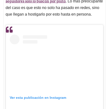
p
o
I
s
seguidores solo lo buscan por plata
. Lo más preocupante
p
k
n
del caso es que esto no solo ha pasado en redes, sino
que llegan a hostigarlo por esto hasta en persona.
Ver esta publicación en Instagram