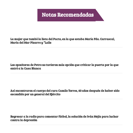
Notas Recomendadas
La mujer que tumbó la lista del Pacto, en la que estaba María Fda. Carrascal,
María del Mar Pizarro y “Lalis
Los opositores de Petro no tuvieron más opción que criticar la puerta por la que
entró a la Casa Blanca
Así encontraron el cuerpo del cura Camilo Torres, 60 años después de haber sido
escondido por un general del Ejército
Regresar a la radio para comentar fútbol, la solución de Iván Mejía para luchar
contra la depresión