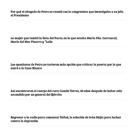
Por qué el abogado de Petro se reunió con la congresista que investigaba a su jefe,
el Presidente
La mujer que tumbó la lista del Pacto, en la que estaba María Fda. Carrascal,
María del Mar Pizarro y “Lalis
Los opositores de Petro no tuvieron más opción que criticar la puerta por la que
entró a la Casa Blanca
Así encontraron el cuerpo del cura Camilo Torres, 60 años después de haber sido
escondido por un general del Ejército
Regresar a la radio para comentar fútbol, la solución de Iván Mejía para luchar
contra la depresión