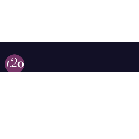
Calle 98a # 51-69 La Castellana
Bogotá, Colombia.
contacto @las2orillas.co
Pauta:
comercial@las2orillas.co
Temas Juridicos:
juridico@las2orillas.co
Todos los derechos reservados. Fundación Las Dos Orillas
¿Quiénes somos?
Política de Privacidad