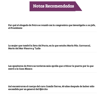
Notas Recomendadas
Por qué el abogado de Petro se reunió con la congresista que investigaba a su jefe,
el Presidente
La mujer que tumbó la lista del Pacto, en la que estaba María Fda. Carrascal,
María del Mar Pizarro y “Lalis
Los opositores de Petro no tuvieron más opción que criticar la puerta por la que
entró a la Casa Blanca
Así encontraron el cuerpo del cura Camilo Torres, 60 años después de haber sido
escondido por un general del Ejército