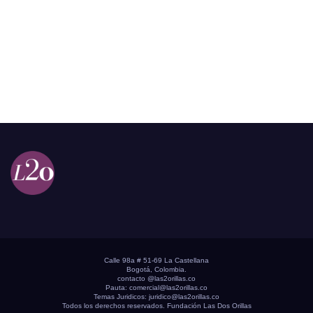
Calle 98a # 51-69 La Castellana
Bogotá, Colombia.
contacto @las2orillas.co
Pauta:
comercial@las2orillas.co
Temas Juridicos:
juridico@las2orillas.co
Todos los derechos reservados. Fundación Las Dos Orillas