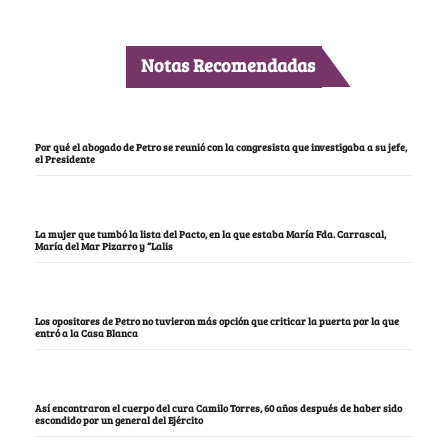
Notas Recomendadas
Por qué el abogado de Petro se reunió con la congresista que investigaba a su jefe,
el Presidente
La mujer que tumbó la lista del Pacto, en la que estaba María Fda. Carrascal,
María del Mar Pizarro y “Lalis
Los opositores de Petro no tuvieron más opción que criticar la puerta por la que
entró a la Casa Blanca
Así encontraron el cuerpo del cura Camilo Torres, 60 años después de haber sido
escondido por un general del Ejército