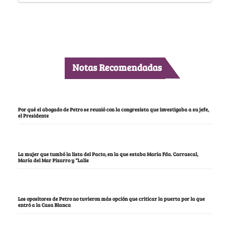
Notas Recomendadas
Por qué el abogado de Petro se reunió con la congresista que investigaba a su jefe,
el Presidente
La mujer que tumbó la lista del Pacto, en la que estaba María Fda. Carrascal,
María del Mar Pizarro y “Lalis
Los opositores de Petro no tuvieron más opción que criticar la puerta por la que
entró a la Casa Blanca