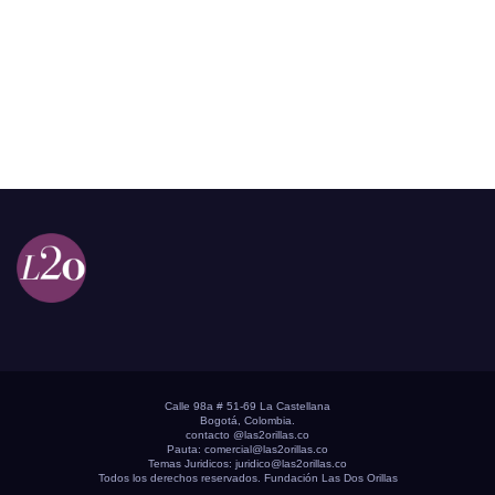
Calle 98a # 51-69 La Castellana
Bogotá, Colombia.
contacto @las2orillas.co
Pauta:
comercial@las2orillas.co
Temas Juridicos:
juridico@las2orillas.co
Todos los derechos reservados. Fundación Las Dos Orillas