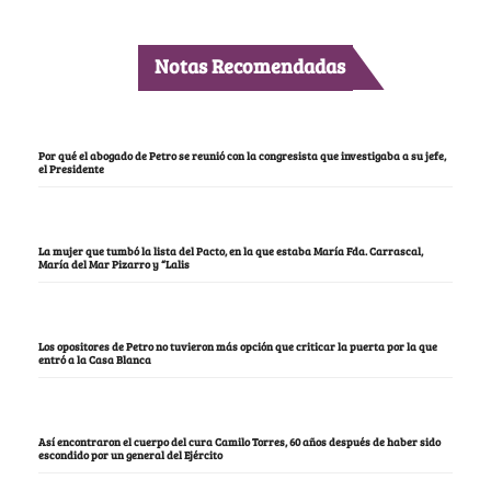
Notas Recomendadas
Por qué el abogado de Petro se reunió con la congresista que investigaba a su jefe,
el Presidente
La mujer que tumbó la lista del Pacto, en la que estaba María Fda. Carrascal,
María del Mar Pizarro y “Lalis
Los opositores de Petro no tuvieron más opción que criticar la puerta por la que
entró a la Casa Blanca
Así encontraron el cuerpo del cura Camilo Torres, 60 años después de haber sido
escondido por un general del Ejército