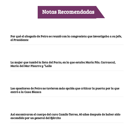
Notas Recomendadas
Por qué el abogado de Petro se reunió con la congresista que investigaba a su jefe,
el Presidente
La mujer que tumbó la lista del Pacto, en la que estaba María Fda. Carrascal,
María del Mar Pizarro y “Lalis
Los opositores de Petro no tuvieron más opción que criticar la puerta por la que
entró a la Casa Blanca
Así encontraron el cuerpo del cura Camilo Torres, 60 años después de haber sido
escondido por un general del Ejército