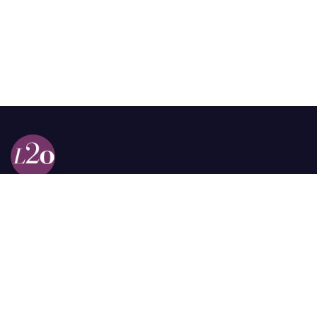
Calle 98a # 51-69 La Castellana
Bogotá, Colombia.
contacto @las2orillas.co
Pauta:
comercial@las2orillas.co
Temas Juridicos:
juridico@las2orillas.co
Todos los derechos reservados. Fundación Las Dos Orillas