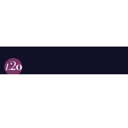
Calle 98a # 51-69 La Castellana
Bogotá, Colombia.
contacto @las2orillas.co
Pauta:
comercial@las2orillas.co
Temas Juridicos:
juridico@las2orillas.co
Todos los derechos reservados. Fundación Las Dos Orillas