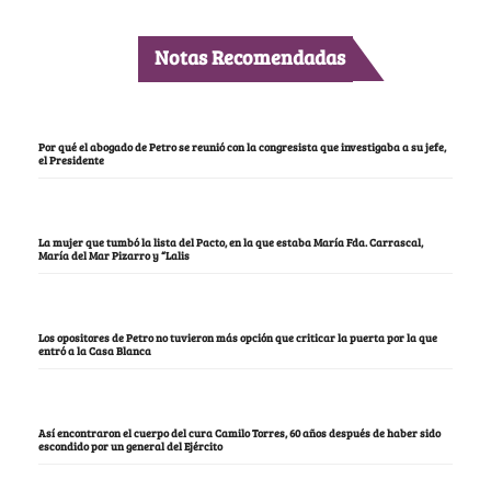
Notas Recomendadas
Por qué el abogado de Petro se reunió con la congresista que investigaba a su jefe,
el Presidente
La mujer que tumbó la lista del Pacto, en la que estaba María Fda. Carrascal,
María del Mar Pizarro y “Lalis
Los opositores de Petro no tuvieron más opción que criticar la puerta por la que
entró a la Casa Blanca
Así encontraron el cuerpo del cura Camilo Torres, 60 años después de haber sido
escondido por un general del Ejército