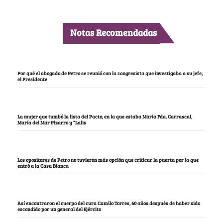
Notas Recomendadas
Por qué el abogado de Petro se reunió con la congresista que investigaba a su jefe,
el Presidente
La mujer que tumbó la lista del Pacto, en la que estaba María Fda. Carrascal,
María del Mar Pizarro y “Lalis
Los opositores de Petro no tuvieron más opción que criticar la puerta por la que
entró a la Casa Blanca
Así encontraron el cuerpo del cura Camilo Torres, 60 años después de haber sido
escondido por un general del Ejército