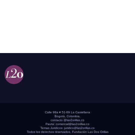
Calle 98a # 51-69 La Castellana
Bogotá, Colombia.
contacto @las2orillas.co
Pauta:
comercial@las2orillas.co
Temas Juridicos:
juridico@las2orillas.co
Todos los derechos reservados. Fundación Las Dos Orillas