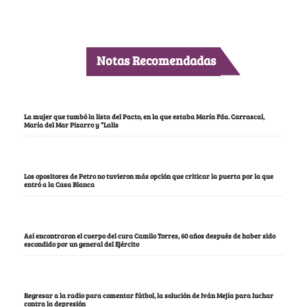
Notas Recomendadas
La mujer que tumbó la lista del Pacto, en la que estaba María Fda. Carrascal,
María del Mar Pizarro y “Lalis
Los opositores de Petro no tuvieron más opción que criticar la puerta por la que
entró a la Casa Blanca
Así encontraron el cuerpo del cura Camilo Torres, 60 años después de haber sido
escondido por un general del Ejército
Regresar a la radio para comentar fútbol, la solución de Iván Mejía para luchar
contra la depresión