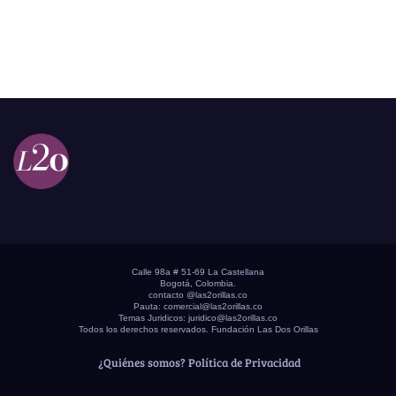
Calle 98a # 51-69 La Castellana
Bogotá, Colombia.
contacto @las2orillas.co
Pauta:
comercial@las2orillas.co
Temas Juridicos:
juridico@las2orillas.co
Todos los derechos reservados. Fundación Las Dos Orillas
¿Quiénes somos?
Política de Privacidad