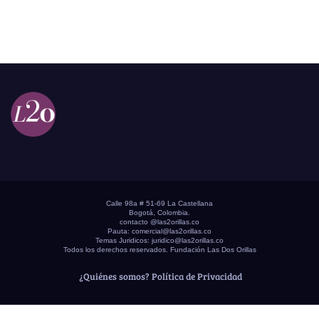
Calle 98a # 51-69 La Castellana
Bogotá, Colombia.
contacto @las2orillas.co
Pauta:
comercial@las2orillas.co
Temas Juridicos:
juridico@las2orillas.co
Todos los derechos reservados. Fundación Las Dos Orillas
¿Quiénes somos?
Política de Privacidad