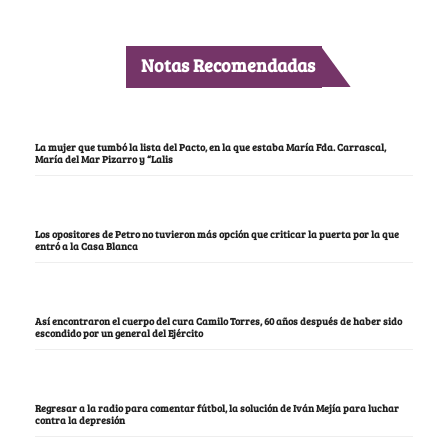
Notas Recomendadas
La mujer que tumbó la lista del Pacto, en la que estaba María Fda. Carrascal,
María del Mar Pizarro y “Lalis
Los opositores de Petro no tuvieron más opción que criticar la puerta por la que
entró a la Casa Blanca
Así encontraron el cuerpo del cura Camilo Torres, 60 años después de haber sido
escondido por un general del Ejército
Regresar a la radio para comentar fútbol, la solución de Iván Mejía para luchar
contra la depresión