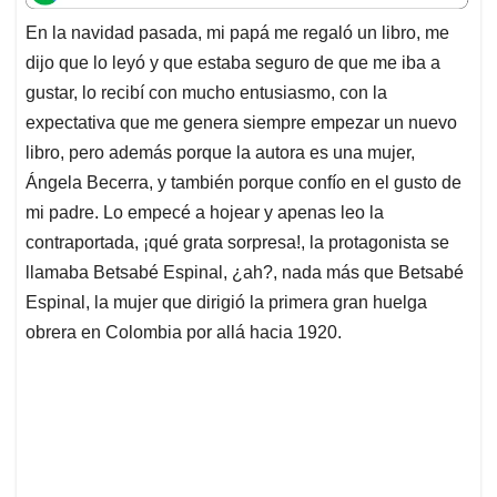
t
e
k
i
e
En la navidad pasada, mi papá me regaló un libro, me
s
b
e
l
a
dijo que lo leyó y que estaba seguro de que me iba a
A
o
d
d
p
o
I
s
gustar, lo recibí con mucho entusiasmo, con la
p
k
n
expectativa que me genera siempre empezar un nuevo
libro, pero además porque la autora es una mujer,
Ángela Becerra, y también porque confío en el gusto de
mi padre. Lo empecé a hojear y apenas leo la
contraportada, ¡qué grata sorpresa!, la protagonista se
llamaba Betsabé Espinal, ¿ah?, nada más que Betsabé
Espinal, la mujer que dirigió la primera gran huelga
obrera en Colombia por allá hacia 1920.