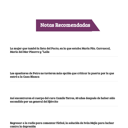
Notas Recomendadas
La mujer que tumbó la lista del Pacto, en la que estaba María Fda. Carrascal,
María del Mar Pizarro y “Lalis
Los opositores de Petro no tuvieron más opción que criticar la puerta por la que
entró a la Casa Blanca
Así encontraron el cuerpo del cura Camilo Torres, 60 años después de haber sido
escondido por un general del Ejército
Regresar a la radio para comentar fútbol, la solución de Iván Mejía para luchar
contra la depresión