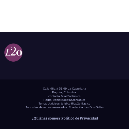
Calle 98a # 51-69 La Castellana
Bogotá, Colombia.
contacto @las2orillas.co
Pauta:
comercial@las2orillas.co
Temas Juridicos:
juridico@las2orillas.co
Todos los derechos reservados. Fundación Las Dos Orillas
¿Quiénes somos?
Política de Privacidad