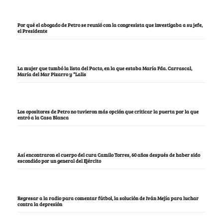
Por qué el abogado de Petro se reunió con la congresista que investigaba a su jefe,
el Presidente
La mujer que tumbó la lista del Pacto, en la que estaba María Fda. Carrascal,
María del Mar Pizarro y “Lalis
Los opositores de Petro no tuvieron más opción que criticar la puerta por la que
entró a la Casa Blanca
Así encontraron el cuerpo del cura Camilo Torres, 60 años después de haber sido
escondido por un general del Ejército
Regresar a la radio para comentar fútbol, la solución de Iván Mejía para luchar
contra la depresión