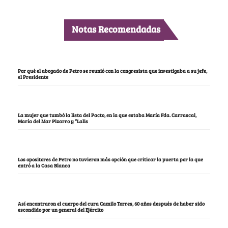
Notas Recomendadas
Por qué el abogado de Petro se reunió con la congresista que investigaba a su jefe,
el Presidente
La mujer que tumbó la lista del Pacto, en la que estaba María Fda. Carrascal,
María del Mar Pizarro y “Lalis
Los opositores de Petro no tuvieron más opción que criticar la puerta por la que
entró a la Casa Blanca
Así encontraron el cuerpo del cura Camilo Torres, 60 años después de haber sido
escondido por un general del Ejército