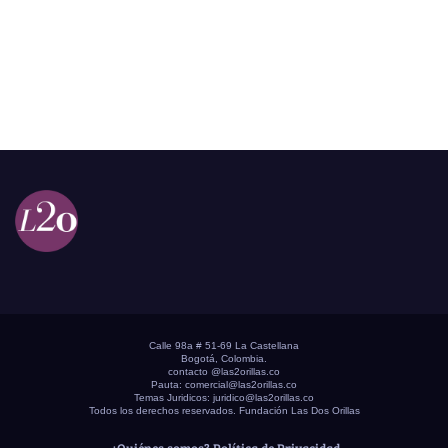
Calle 98a # 51-69 La Castellana
Bogotá, Colombia.
contacto @las2orillas.co
Pauta:
comercial@las2orillas.co
Temas Juridicos:
juridico@las2orillas.co
Todos los derechos reservados. Fundación Las Dos Orillas