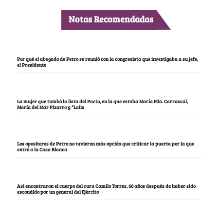
Notas Recomendadas
Por qué el abogado de Petro se reunió con la congresista que investigaba a su jefe,
el Presidente
La mujer que tumbó la lista del Pacto, en la que estaba María Fda. Carrascal,
María del Mar Pizarro y “Lalis
Los opositores de Petro no tuvieron más opción que criticar la puerta por la que
entró a la Casa Blanca
Así encontraron el cuerpo del cura Camilo Torres, 60 años después de haber sido
escondido por un general del Ejército