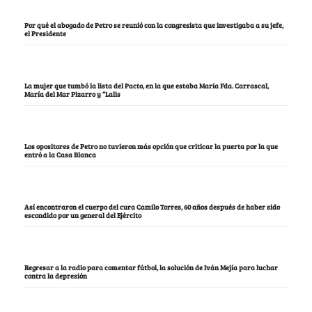
Por qué el abogado de Petro se reunió con la congresista que investigaba a su jefe,
el Presidente
La mujer que tumbó la lista del Pacto, en la que estaba María Fda. Carrascal,
María del Mar Pizarro y “Lalis
Los opositores de Petro no tuvieron más opción que criticar la puerta por la que
entró a la Casa Blanca
Así encontraron el cuerpo del cura Camilo Torres, 60 años después de haber sido
escondido por un general del Ejército
Regresar a la radio para comentar fútbol, la solución de Iván Mejía para luchar
contra la depresión