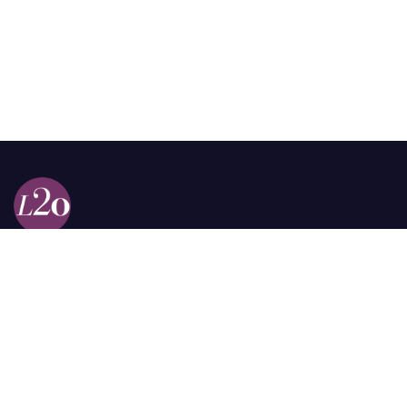
Calle 98a # 51-69 La Castellana
Bogotá, Colombia.
contacto @las2orillas.co
Pauta:
comercial@las2orillas.co
Temas Juridicos:
juridico@las2orillas.co
Todos los derechos reservados. Fundación Las Dos Orillas