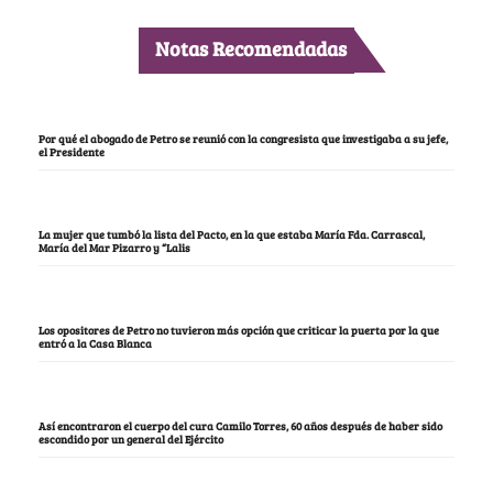
Notas Recomendadas
Por qué el abogado de Petro se reunió con la congresista que investigaba a su jefe,
el Presidente
La mujer que tumbó la lista del Pacto, en la que estaba María Fda. Carrascal,
María del Mar Pizarro y “Lalis
Los opositores de Petro no tuvieron más opción que criticar la puerta por la que
entró a la Casa Blanca
Así encontraron el cuerpo del cura Camilo Torres, 60 años después de haber sido
escondido por un general del Ejército