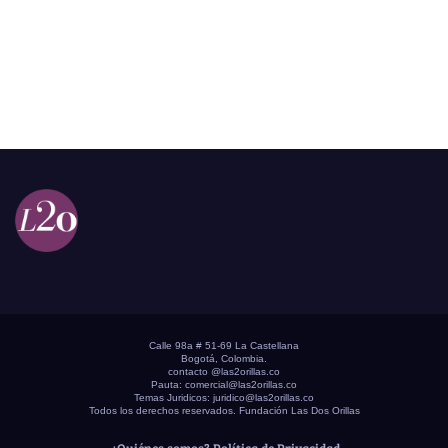
Calle 98a # 51-69 La Castellana
Bogotá, Colombia.
contacto @las2orillas.co
Pauta:
comercial@las2orillas.co
Temas Juridicos:
juridico@las2orillas.co
Todos los derechos reservados. Fundación Las Dos Orillas
¿Quiénes somos?
Política de Privacidad