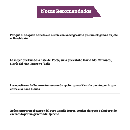
Notas Recomendadas
Por qué el abogado de Petro se reunió con la congresista que investigaba a su jefe,
el Presidente
La mujer que tumbó la lista del Pacto, en la que estaba María Fda. Carrascal,
María del Mar Pizarro y “Lalis
Los opositores de Petro no tuvieron más opción que criticar la puerta por la que
entró a la Casa Blanca
Así encontraron el cuerpo del cura Camilo Torres, 60 años después de haber sido
escondido por un general del Ejército