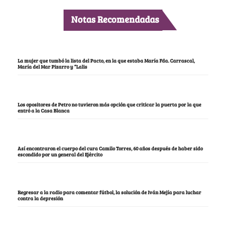
Notas Recomendadas
La mujer que tumbó la lista del Pacto, en la que estaba María Fda. Carrascal,
María del Mar Pizarro y “Lalis
Los opositores de Petro no tuvieron más opción que criticar la puerta por la que
entró a la Casa Blanca
Así encontraron el cuerpo del cura Camilo Torres, 60 años después de haber sido
escondido por un general del Ejército
Regresar a la radio para comentar fútbol, la solución de Iván Mejía para luchar
contra la depresión