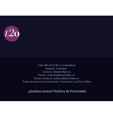
Calle 98a # 51-69 La Castellana
Bogotá, Colombia.
contacto @las2orillas.co
Pauta:
comercial@las2orillas.co
Temas Juridicos:
juridico@las2orillas.co
Todos los derechos reservados. Fundación Las Dos Orillas
¿Quiénes somos?
Política de Privacidad