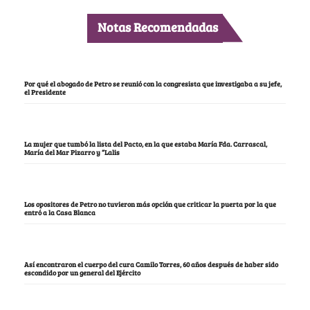
Notas Recomendadas
Por qué el abogado de Petro se reunió con la congresista que investigaba a su jefe,
el Presidente
La mujer que tumbó la lista del Pacto, en la que estaba María Fda. Carrascal,
María del Mar Pizarro y “Lalis
Los opositores de Petro no tuvieron más opción que criticar la puerta por la que
entró a la Casa Blanca
Así encontraron el cuerpo del cura Camilo Torres, 60 años después de haber sido
escondido por un general del Ejército