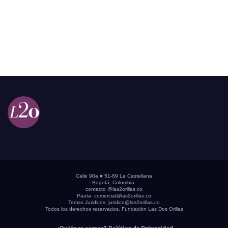
Calle 98a # 51-69 La Castellana
Bogotá, Colombia.
contacto @las2orillas.co
Pauta:
comercial@las2orillas.co
Temas Juridicos:
juridico@las2orillas.co
Todos los derechos reservados. Fundación Las Dos Orillas