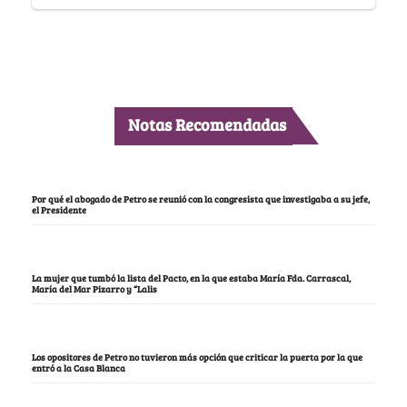
Notas Recomendadas
Por qué el abogado de Petro se reunió con la congresista que investigaba a su jefe,
el Presidente
La mujer que tumbó la lista del Pacto, en la que estaba María Fda. Carrascal,
María del Mar Pizarro y “Lalis
Los opositores de Petro no tuvieron más opción que criticar la puerta por la que
entró a la Casa Blanca