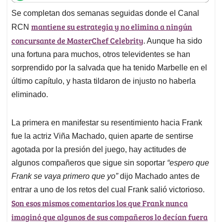
t
e
k
i
e
Se completan dos semanas seguidas donde el Canal
s
b
e
l
a
mantiene su estrategia y no elimina a ningún
A
o
d
d
RCN
p
o
I
s
concursante de MasterChef Celebrity
. Aunque ha sido
p
k
n
una fortuna para muchos, otros televidentes se han
sorprendido por la salvada que ha tenido Marbelle en el
último capítulo, y hasta tildaron de injusto no haberla
eliminado.
La primera en manifestar su resentimiento hacia Frank
fue la actriz Viña Machado, quien aparte de sentirse
agotada por la presión del juego, hay actitudes de
algunos compañeros que sigue sin soportar
“espero que
Frank se vaya primero que yo”
dijo Machado antes de
entrar a uno de los retos del cual Frank salió victorioso.
Son esos mismos comentarios los que Frank nunca
imaginó que algunos de sus compañeros lo decían fuera