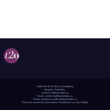
Calle 98a # 51-69 La Castellana
Bogotá, Colombia.
contacto @las2orillas.co
Pauta:
comercial@las2orillas.co
Temas Juridicos:
juridico@las2orillas.co
Todos los derechos reservados. Fundación Las Dos Orillas