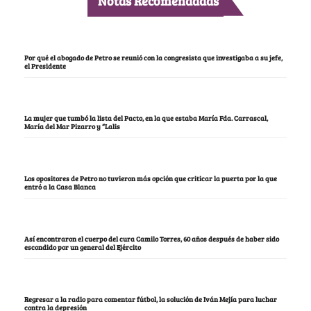
Notas Recomendadas
Por qué el abogado de Petro se reunió con la congresista que investigaba a su jefe,
el Presidente
La mujer que tumbó la lista del Pacto, en la que estaba María Fda. Carrascal,
María del Mar Pizarro y “Lalis
Los opositores de Petro no tuvieron más opción que criticar la puerta por la que
entró a la Casa Blanca
Así encontraron el cuerpo del cura Camilo Torres, 60 años después de haber sido
escondido por un general del Ejército
Regresar a la radio para comentar fútbol, la solución de Iván Mejía para luchar
contra la depresión