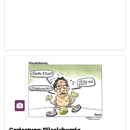
Caricatura: Filcalchurria