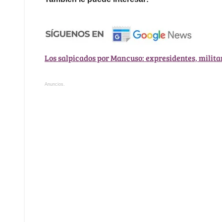
Los salpicados por Mancuso: expresidentes, milita
Anuncios.