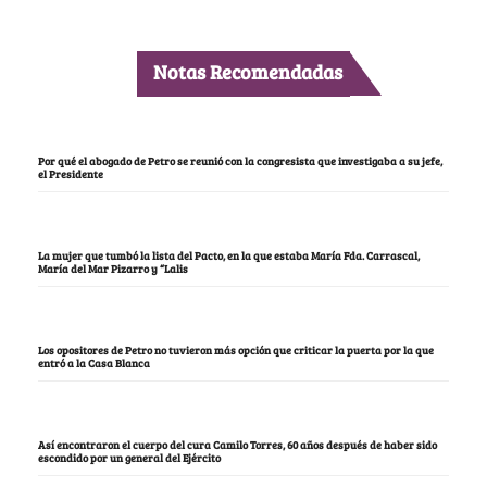
Notas Recomendadas
Por qué el abogado de Petro se reunió con la congresista que investigaba a su jefe,
el Presidente
La mujer que tumbó la lista del Pacto, en la que estaba María Fda. Carrascal,
María del Mar Pizarro y “Lalis
Los opositores de Petro no tuvieron más opción que criticar la puerta por la que
entró a la Casa Blanca
Así encontraron el cuerpo del cura Camilo Torres, 60 años después de haber sido
escondido por un general del Ejército