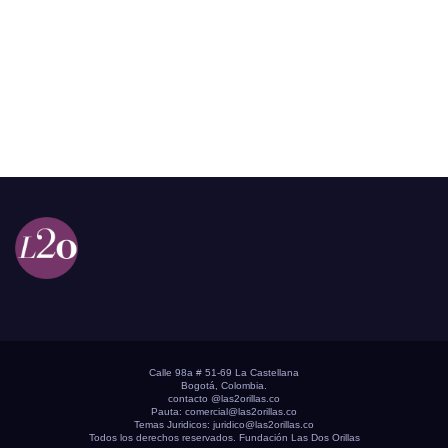
Calle 98a # 51-69 La Castellana
Bogotá, Colombia.
contacto @las2orillas.co
Pauta:
comercial@las2orillas.co
Temas Juridicos:
juridico@las2orillas.co
Todos los derechos reservados. Fundación Las Dos Orillas