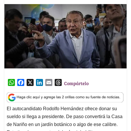
W
F
X
L
E
T
Compártelo
h
a
i
m
h
a
c
n
a
r
t
e
k
i
e
El autocandidato Rodolfo Hernández ofrece donar su
s
b
e
l
a
sueldo si llega a presidente. De paso convertirá la Casa
A
o
d
d
p
o
I
s
de Nariño en un jardín botánico o algo de ese calibre.