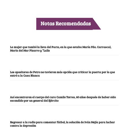
Notas Recomendadas
La mujer que tumbó la lista del Pacto, en la que estaba María Fda. Carrascal,
María del Mar Pizarro y “Lalis
Los opositores de Petro no tuvieron más opción que criticar la puerta por la que
entró a la Casa Blanca
Así encontraron el cuerpo del cura Camilo Torres, 60 años después de haber sido
escondido por un general del Ejército
Regresar a la radio para comentar fútbol, la solución de Iván Mejía para luchar
contra la depresión