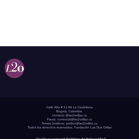
Calle 98a # 51-69 La Castellana
Bogotá, Colombia.
contacto @las2orillas.co
Pauta:
comercial@las2orillas.co
Temas Juridicos:
juridico@las2orillas.co
Todos los derechos reservados. Fundación Las Dos Orillas
¿Quiénes somos?
Política de Privacidad