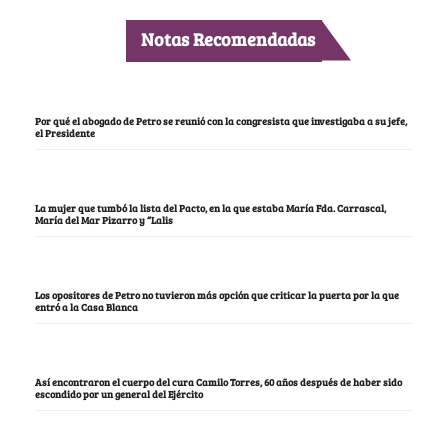
Notas Recomendadas
Por qué el abogado de Petro se reunió con la congresista que investigaba a su jefe,
el Presidente
La mujer que tumbó la lista del Pacto, en la que estaba María Fda. Carrascal,
María del Mar Pizarro y “Lalis
Los opositores de Petro no tuvieron más opción que criticar la puerta por la que
entró a la Casa Blanca
Así encontraron el cuerpo del cura Camilo Torres, 60 años después de haber sido
escondido por un general del Ejército