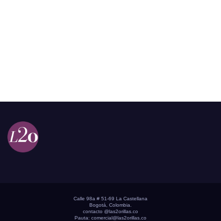
Calle 98a # 51-69 La Castellana
Bogotá, Colombia.
contacto @las2orillas.co
Pauta:
comercial@las2orillas.co