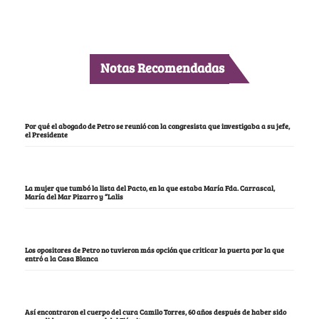
Notas Recomendadas
Por qué el abogado de Petro se reunió con la congresista que investigaba a su jefe,
el Presidente
La mujer que tumbó la lista del Pacto, en la que estaba María Fda. Carrascal,
María del Mar Pizarro y “Lalis
Los opositores de Petro no tuvieron más opción que criticar la puerta por la que
entró a la Casa Blanca
Así encontraron el cuerpo del cura Camilo Torres, 60 años después de haber sido