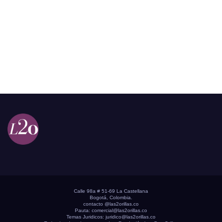
Calle 98a # 51-69 La Castellana
Bogotá, Colombia.
contacto @las2orillas.co
Pauta:
comercial@las2orillas.co
Temas Juridicos:
juridico@las2orillas.co