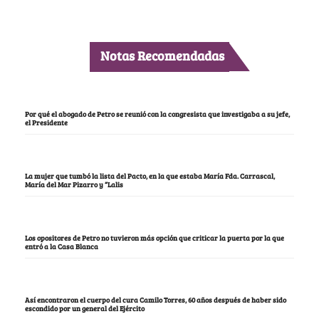
Notas Recomendadas
Por qué el abogado de Petro se reunió con la congresista que investigaba a su jefe,
el Presidente
La mujer que tumbó la lista del Pacto, en la que estaba María Fda. Carrascal,
María del Mar Pizarro y “Lalis
Los opositores de Petro no tuvieron más opción que criticar la puerta por la que
entró a la Casa Blanca
Así encontraron el cuerpo del cura Camilo Torres, 60 años después de haber sido
escondido por un general del Ejército