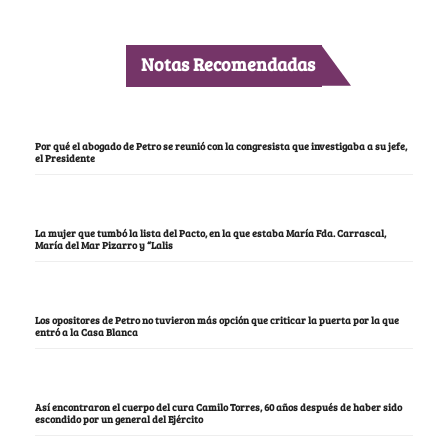
Notas Recomendadas
Por qué el abogado de Petro se reunió con la congresista que investigaba a su jefe,
el Presidente
La mujer que tumbó la lista del Pacto, en la que estaba María Fda. Carrascal,
María del Mar Pizarro y “Lalis
Los opositores de Petro no tuvieron más opción que criticar la puerta por la que
entró a la Casa Blanca
Así encontraron el cuerpo del cura Camilo Torres, 60 años después de haber sido
escondido por un general del Ejército