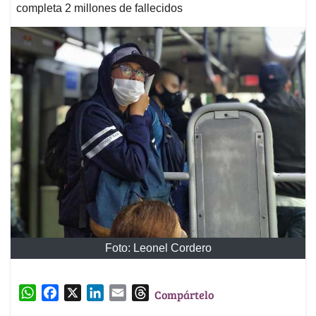
completa 2 millones de fallecidos
Foto: Leonel Cordero
W
F
X
L
E
T
Compártelo
h
a
i
m
h