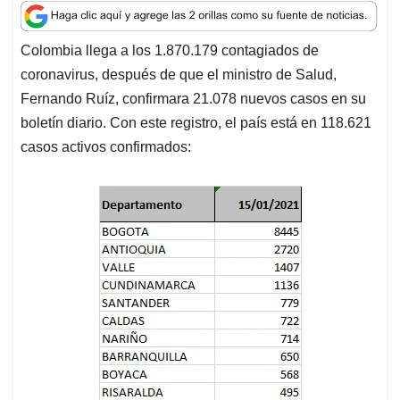
a
c
n
a
r
t
e
k
i
e
Colombia llega a los 1.870.179 contagiados de
s
b
e
l
a
coronavirus, después de que el ministro de Salud,
A
o
d
d
p
o
I
s
Fernando Ruíz, confirmara 21.078 nuevos casos en su
p
k
n
boletín diario. Con este registro, el país está en 118.621
casos activos confirmados: