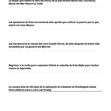
La mujer que tumbó la lista del Pacto, en la que estaba María Fda. Carrascal,
María del Mar Pizarro y “Lalis
Los opositores de Petro no tuvieron más opción que criticar la puerta por la que
entró a la Casa Blanca
Así encontraron el cuerpo del cura Camilo Torres, 60 años después de haber sido
escondido por un general del Ejército
Regresar a la radio para comentar fútbol, la solución de Iván Mejía para luchar
contra la depresión
La casona más de 100 años de la embajada de Colombia en Washington donde
Petro afinó su cara a cara con Trump