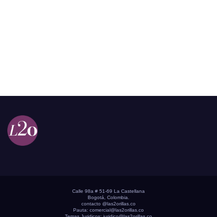
Calle 98a # 51-69 La Castellana
Bogotá, Colombia.
contacto @las2orillas.co
Pauta:
comercial@las2orillas.co
Temas Juridicos:
juridico@las2orillas.co