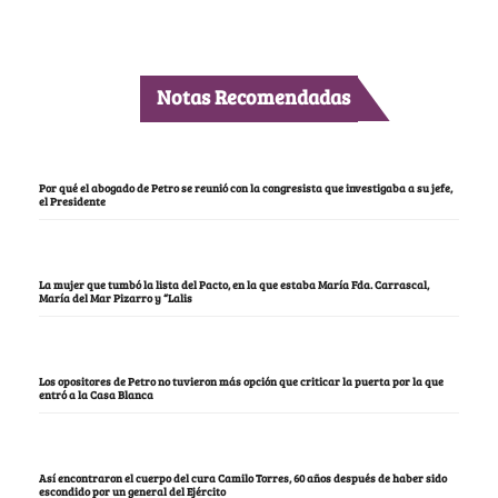
Notas Recomendadas
Por qué el abogado de Petro se reunió con la congresista que investigaba a su jefe,
el Presidente
La mujer que tumbó la lista del Pacto, en la que estaba María Fda. Carrascal,
María del Mar Pizarro y “Lalis
Los opositores de Petro no tuvieron más opción que criticar la puerta por la que
entró a la Casa Blanca
Así encontraron el cuerpo del cura Camilo Torres, 60 años después de haber sido
escondido por un general del Ejército