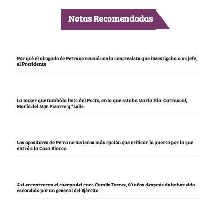
Notas Recomendadas
Por qué el abogado de Petro se reunió con la congresista que investigaba a su jefe,
el Presidente
La mujer que tumbó la lista del Pacto, en la que estaba María Fda. Carrascal,
María del Mar Pizarro y “Lalis
Los opositores de Petro no tuvieron más opción que criticar la puerta por la que
entró a la Casa Blanca
Así encontraron el cuerpo del cura Camilo Torres, 60 años después de haber sido
escondido por un general del Ejército