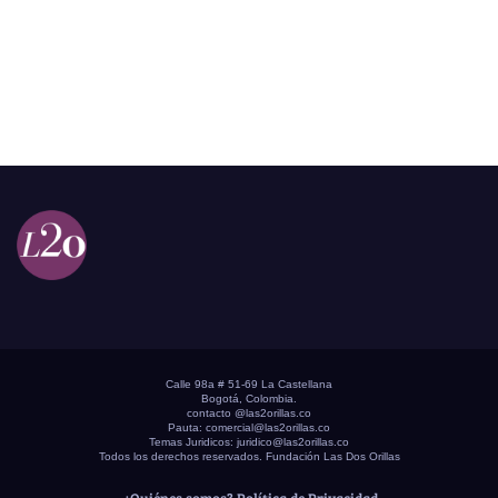
Calle 98a # 51-69 La Castellana
Bogotá, Colombia.
contacto @las2orillas.co
Pauta:
comercial@las2orillas.co
Temas Juridicos:
juridico@las2orillas.co
Todos los derechos reservados. Fundación Las Dos Orillas
¿Quiénes somos?
Política de Privacidad