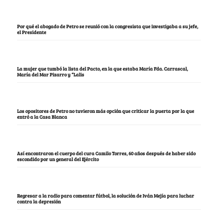
Por qué el abogado de Petro se reunió con la congresista que investigaba a su jefe,
el Presidente
La mujer que tumbó la lista del Pacto, en la que estaba María Fda. Carrascal,
María del Mar Pizarro y “Lalis
Los opositores de Petro no tuvieron más opción que criticar la puerta por la que
entró a la Casa Blanca
Así encontraron el cuerpo del cura Camilo Torres, 60 años después de haber sido
escondido por un general del Ejército
Regresar a la radio para comentar fútbol, la solución de Iván Mejía para luchar
contra la depresión