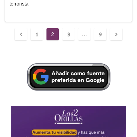
terrorista
1
3
9
2
…