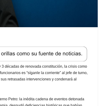
y 3 décadas de renovada constitución, la crisis como
ncionarios es “síganle la corriente” al jefe de turno,
á sus retrasadas intervenciones y condenará al
ierno Petro: la inédita cadena de eventos detonada
ndemia, desnudó deficiencias históricas que habían