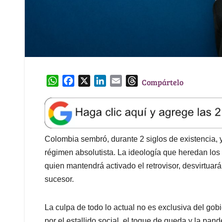
W
F
X
L
E
T
Compártelo
h
a
i
m
h
a
c
n
a
r
t
e
k
i
e
s
b
e
l
a
A
o
d
d
Colombia sembró, durante 2 siglos de existencia, 
p
o
I
s
régimen absolutista. La ideología que heredan los fu
p
k
n
quien mantendrá activado el retrovisor, desvirtuar
sucesor.
La culpa de todo lo actual no es exclusiva del gob
por el estallido social, el toque de queda y la pa