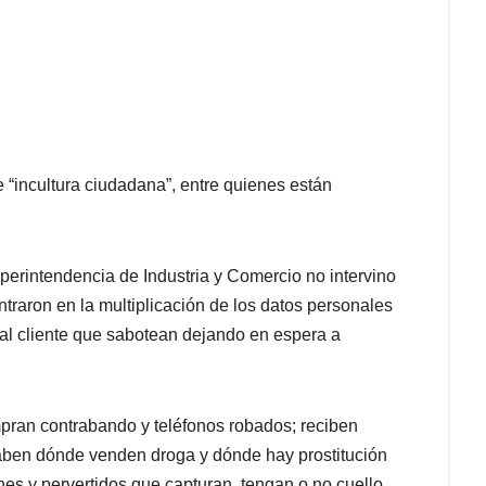
 “incultura ciudadana”, entre quienes están
erintendencia de Industria y Comercio no intervino
ntraron en la multiplicación de los datos personales
io al cliente que sabotean dejando en espera a
pran contrabando y teléfonos robados; reciben
aben dónde venden droga y dónde hay prostitución
rones y pervertidos que capturan, tengan o no cuello