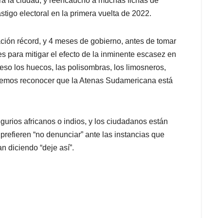
ra la ciudad, y reencauchó a muchas fichas de
tigo electoral en la primera vuelta de 2022.
ción récord, y 4 meses de gobierno, antes de tomar
 para mitigar el efecto de la inminente escasez en
eso los huecos, las polisombras, los limosneros,
bemos reconocer que la Atenas Sudamericana está
ugurios africanos o indios, y los ciudadanos están
refieren “no denunciar” ante las instancias que
n diciendo “deje así”.