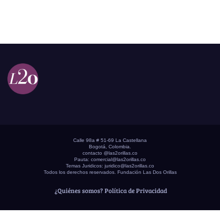
Calle 98a # 51-69 La Castellana
Bogotá, Colombia.
contacto @las2orillas.co
Pauta:
comercial@las2orillas.co
Temas Juridicos:
juridico@las2orillas.co
Todos los derechos reservados. Fundación Las Dos Orillas
¿Quiénes somos?
Política de Privacidad