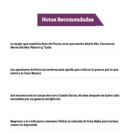
Notas Recomendadas
La mujer que tumbó la lista del Pacto, en la que estaba María Fda. Carrascal,
María del Mar Pizarro y “Lalis
Los opositores de Petro no tuvieron más opción que criticar la puerta por la que
entró a la Casa Blanca
Así encontraron el cuerpo del cura Camilo Torres, 60 años después de haber sido
escondido por un general del Ejército
Regresar a la radio para comentar fútbol, la solución de Iván Mejía para luchar
contra la depresión