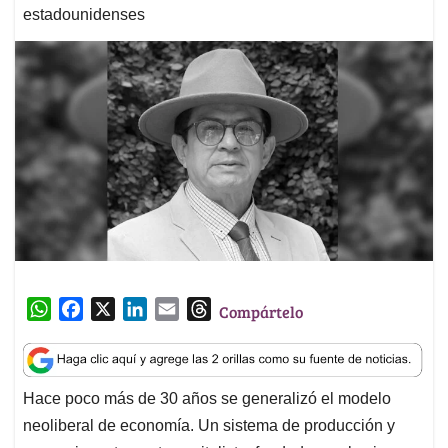
estadounidenses
W
F
X
L
E
T
Compártelo
h
a
i
m
h
a
c
n
a
r
t
e
k
i
e
Hace poco más de 30 años se generalizó el modelo
s
b
e
l
a
neoliberal de economía. Un sistema de producción y
A
o
d
d