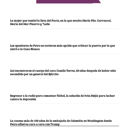
La mujer que tumbó la lista del Pacto, en la que estaba María Fda. Carrascal,
María del Mar Pizarro y “Lalis
Los opositores de Petro no tuvieron más opción que criticar la puerta por la que
entró a la Casa Blanca
Así encontraron el cuerpo del cura Camilo Torres, 60 años después de haber sido
escondido por un general del Ejército
Regresar a la radio para comentar fútbol, la solución de Iván Mejía para luchar
contra la depresión
La casona más de 100 años de la embajada de Colombia en Washington donde
Petro afinó su cara a cara con Trump