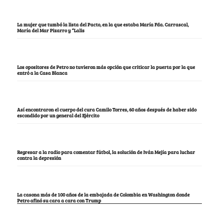
La mujer que tumbó la lista del Pacto, en la que estaba María Fda. Carrascal,
María del Mar Pizarro y “Lalis
Los opositores de Petro no tuvieron más opción que criticar la puerta por la que
entró a la Casa Blanca
Así encontraron el cuerpo del cura Camilo Torres, 60 años después de haber sido
escondido por un general del Ejército
Regresar a la radio para comentar fútbol, la solución de Iván Mejía para luchar
contra la depresión
La casona más de 100 años de la embajada de Colombia en Washington donde
Petro afinó su cara a cara con Trump